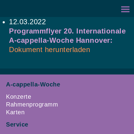
Zur
Zum
Hauptnavigation
Inhalt
12.03.2022
springen
springen
Programmflyer 20. Internationale
A-cappella-Woche Hannover:
Dokument herunterladen
A-cappella-Woche
Konzerte
Rahmenprogramm
Karten
Service