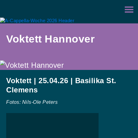
Zur
Zum
Hauptnavigation
Inhalt
springen
springen
Voktett Hannover
Voktett | 25.04.26 | Basilika St.
Clemens
Fotos: Nils-Ole Peters