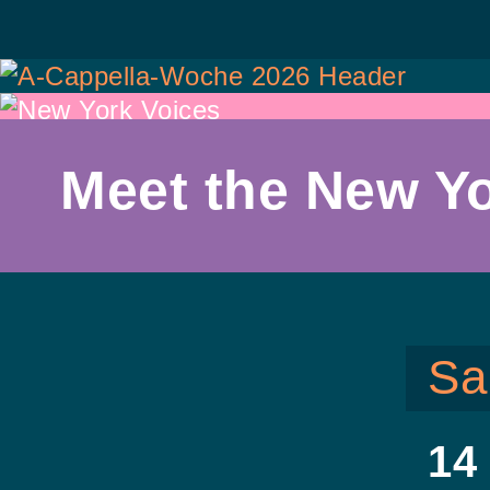
Zur
Zum
Hauptnavigation
Inhalt
springen
springen
Meet the New Yo
Sa
14