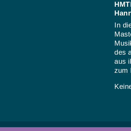
HMTM
Hann
In d
Maste
Musi
des 
aus 
zum 
Kein