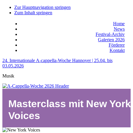
Zur Hauptnavigation springen
Zum Inhalt springen
Home
News
Festival-Archiv
Galerien 2026
Förderer
Kontakt
24. Internationale A-cappella-Woche Hannover | 25.04. bis
03.05.2026
Musik
Masterclass mit New York
Voices