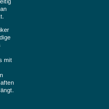
eitig
 an
t.
iker
udige
s
s mit
an
aften
fängt.