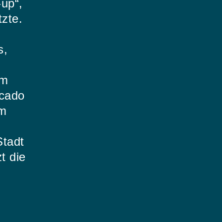
-up“,
tzte.
s,
Im
ocado
em
Stadt
t die