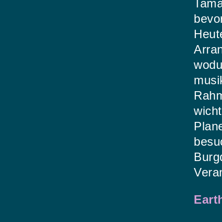
Tamar
bevor
Heut
Arran
wodu
musik
Rahm
wich
Plane
besu
Burgd
Veran
Eart