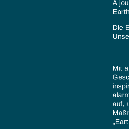
A jou
Eart
Die E
Unse
Mit a
Gesc
inspi
alar
auf,
Maßn
„Eart