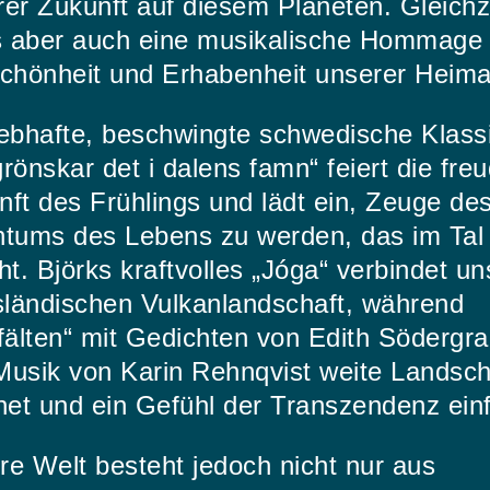
er Zukunft auf diesem Planeten. Gleichz
es aber auch eine musikalische Hommage
Schönheit und Erhabenheit unserer Heima
lebhafte, beschwingte schwedische Klass
rönskar det i dalens famn“ feiert die fre
ft des Frühlings und lädt ein, Zeuge de
htums des Lebens zu werden, das im Tal
ht. Björks kraftvolles „Jóga“ verbindet un
isländischen Vulkanlandschaft, während
fälten“ mit Gedichten von Edith Södergr
Musik von Karin Rehnqvist weite Landsch
net und ein Gefühl der Transzendenz ein
e Welt besteht jedoch nicht nur aus