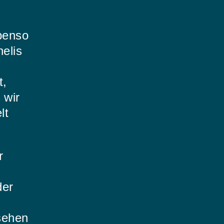
benso
elis
t,
 wir
lt
r
der
 sehen