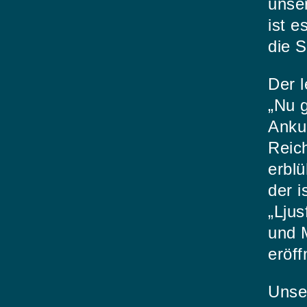
unser
ist 
die 
Der 
„Nu g
Ankun
Reic
erblü
der 
„Ljus
und 
eröff
Unser