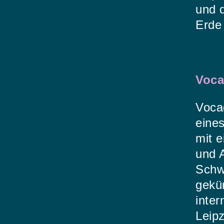
und d
Erde
Voca
Voca
eine
mit 
und 
Schw
gekü
inter
Leip