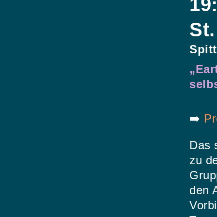
19
St
Spit
„Ear
selb
➡️
Pr
Das 
zu de
Grupp
den 
Vorb