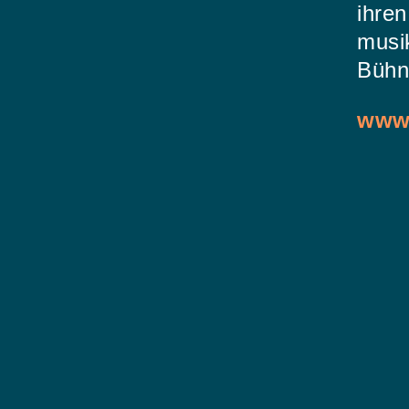
ihre
musik
Bühn
www