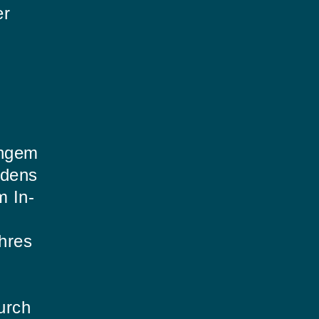
er
angem
edens
 In-
hres
urch