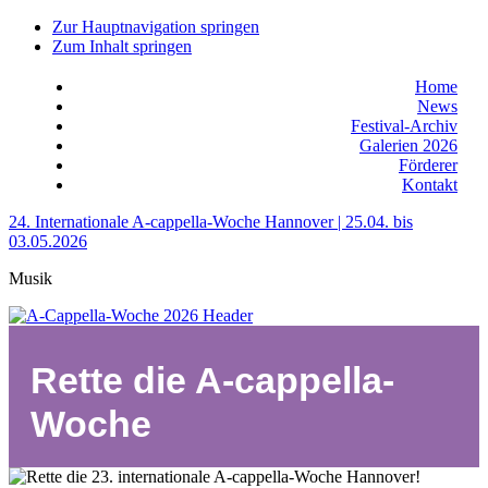
Zur Hauptnavigation springen
Zum Inhalt springen
Home
News
Festival-Archiv
Galerien 2026
Förderer
Kontakt
24. Internationale A-cappella-Woche Hannover | 25.04. bis
03.05.2026
Musik
Rette die A-cappella-
Woche