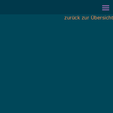
Zur
Zum
Hauptnavigation
Inhalt
zurück zur Übersicht
springen
springen